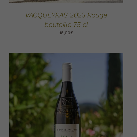
VACQUEYRAS 2023 Rouge
bouteille 75 cl
16,00
€
AJOUTER AU PANIER
DÉTAILS
/