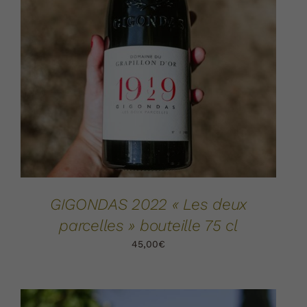
AJOUTER AU PANIER
DÉTAILS
/
GIGONDAS 2022 « Les deux
parcelles » bouteille 75 cl
45,00
€