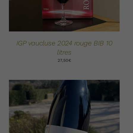
IGP vaucluse 2024 rouge BIB 10
litres
27,50
€