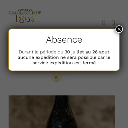
Passer
au
contenu
×
Absence
Trier par
Nom
Durant la période du
30 juillet au 26 aout
aucune expédition ne sera possible car le
service expédition est fermé
Afficher
24 Articles