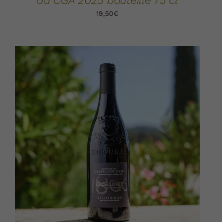
au CGA 2025 bouteille 75 cl
19,50
€
AJOUTER AU PANIER
DÉTAILS
/