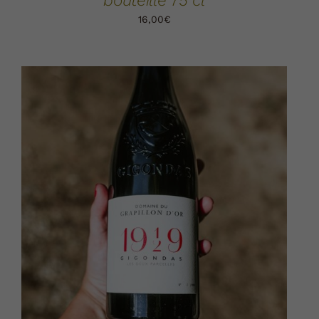
bouteille 75 cl
16,00
€
AJOUTER AU PANIER
DÉTAILS
/