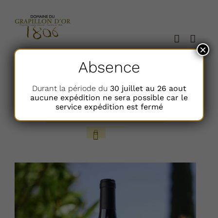
Passer
au
contenu
×
Absence
Trier par
Popularité
Durant la période du
30 juillet au 26 aout
aucune expédition ne sera possible car le
service expédition est fermé
Afficher
36 Articles