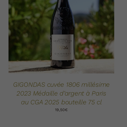
AJOUTER AU PANIER
DÉTAILS
/
GIGONDAS cuvée 1806 millésime
2023 Médaille d’argent à Paris
au CGA 2025 bouteille 75 cl
19,50
€