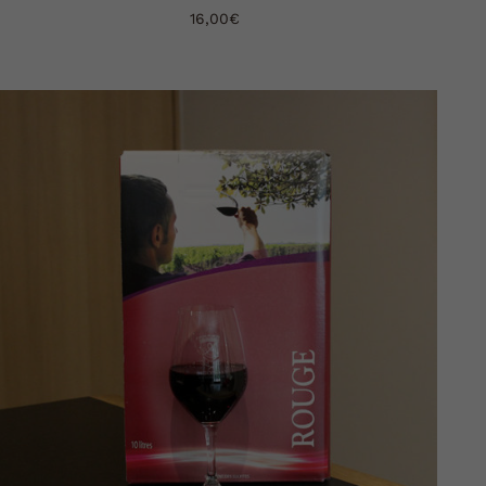
16,00
€
AJOUTER AU PANIER
DÉTAILS
/