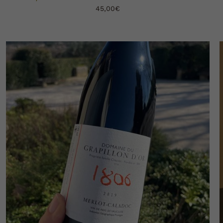
45,00
€
AJOUTER AU PANIER
DÉTAILS
/