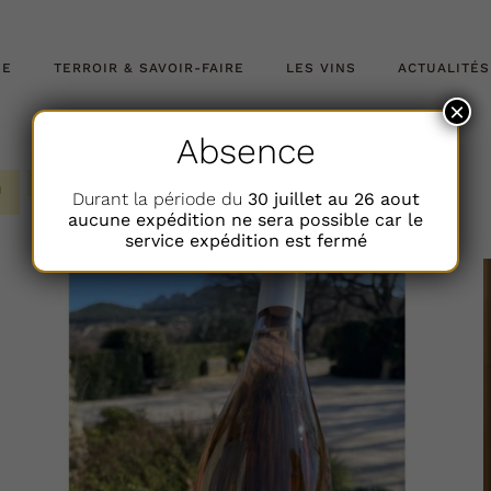
NE
TERROIR & SAVOIR-FAIRE
LES VINS
ACTUALITÉS
×
Absence
Durant la période du
30 juillet au 26 aout
aucune expédition ne sera possible car le
service expédition est fermé
AJOUTER AU PANIER
DÉTAILS
/