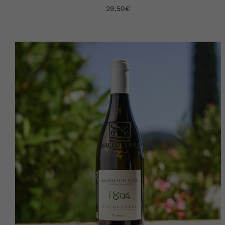
29,50
€
AJOUTER AU PANIER
DÉTAILS
/