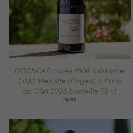
GIGONDAS cuvée 1806 millésime
2023 Médaille d’argent à Paris
au CGA 2025 bouteille 75 cl
19,50
€