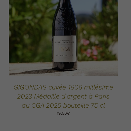
AJOUTER AU PANIER
DÉTAILS
/
GIGONDAS cuvée 1806 millésime
2023 Médaille d’argent à Paris
au CGA 2025 bouteille 75 cl
19,50
€