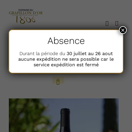
Passer
au
contenu
×
Absence
Trier par
Popularité
Durant la période du
30 juillet au 26 aout
aucune expédition ne sera possible car le
service expédition est fermé
Afficher
12 Articles