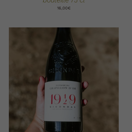
bouteille 75 cl
16,00
€
AJOUTER AU PANIER
DÉTAILS
/