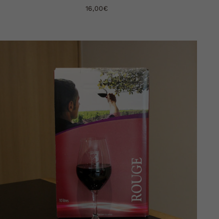
16,00
€
AJOUTER AU PANIER
DÉTAILS
/