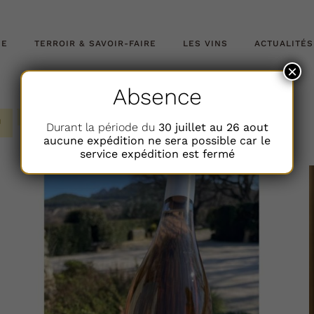
NE
TERROIR & SAVOIR-FAIRE
LES VINS
ACTUALITÉS
×
Absence
Durant la période du
30 juillet au 26 aout
aucune expédition ne sera possible car le
service expédition est fermé
AJOUTER AU PANIER
DÉTAILS
/