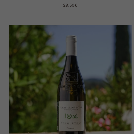
29,50
€
AJOUTER AU PANIER
DÉTAILS
/