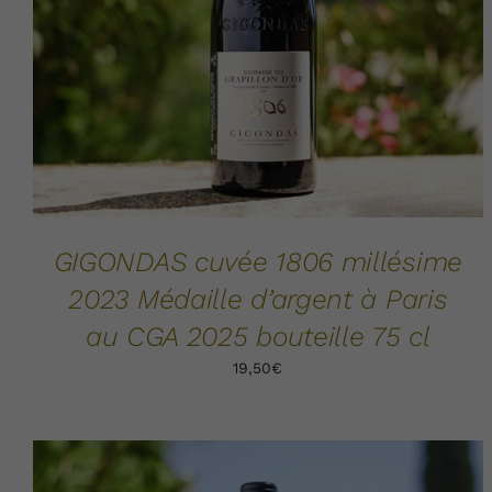
GIGONDAS cuvée 1806 millésime
2023 Médaille d’argent à Paris
au CGA 2025 bouteille 75 cl
19,50
€