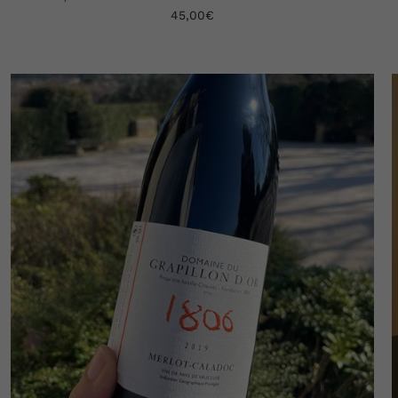
45,00
€
AJOUTER AU PANIER
DÉTAILS
/