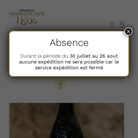
Passer
au
contenu
×
Absence
Trier par
Nom
Durant la période du
30 juillet au 26 aout
aucune expédition ne sera possible car le
service expédition est fermé
Afficher
12 Articles