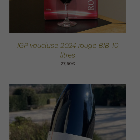
IGP vaucluse 2024 rouge BIB 10
litres
27,50
€