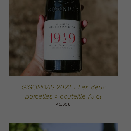
AJOUTER AU PANIER
DÉTAILS
/
GIGONDAS 2022 « Les deux
parcelles » bouteille 75 cl
45,00
€