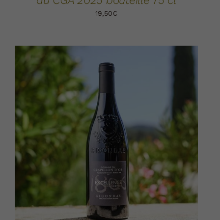
au CGA 2025 bouteille 75 cl
19,50
€
AJOUTER AU PANIER
DÉTAILS
/