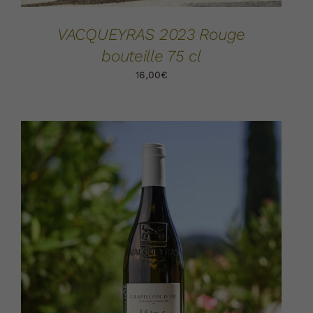
VACQUEYRAS 2023 Rouge
bouteille 75 cl
16,00
€
AJOUTER AU PANIER
DÉTAILS
/