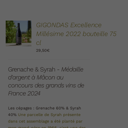
AJOUTER
GIGONDAS Excellence
AU
Millésime 2022 bouteille 75
PANIER
/
cl
DÉTAILS
29,50
€
Grenache & Syrah -
Médaille
d'argent à Mâcon au
concours des grands vins de
France 2024
Les cépages :
Grenache 60% & Syrah
40%
Une parcelle de Syrah présente
dans cet assemblage a été planté par
mon grand-père en 1966, c'est une des