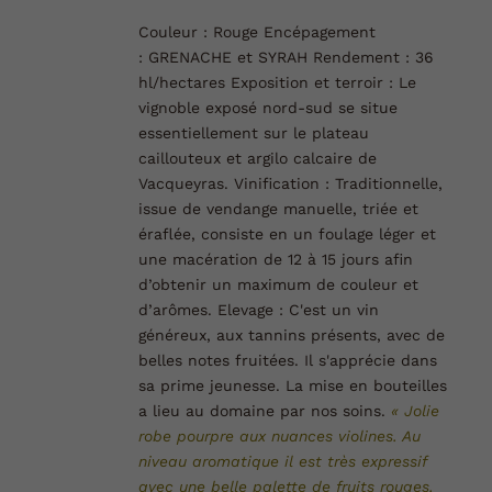
Couleur :
Rouge
Encépagement
:
GRENACHE et SYRAH
Rendement :
36
hl/hectares
Exposition et terroir :
Le
vignoble exposé nord-sud se situe
essentiellement sur le plateau
caillouteux et argilo calcaire de
Vacqueyras.
Vinification :
Traditionnelle,
issue de vendange manuelle, triée et
éraflée, consiste en un foulage léger et
une macération de 12 à 15 jours afin
d’obtenir un maximum de couleur et
d’arômes.
Elevage :
C'est un vin
généreux, aux tannins présents, avec de
belles notes fruitées. Il s'apprécie dans
sa prime jeunesse. La mise en bouteilles
a lieu au domaine par nos soins.
« Jolie
robe pourpre aux nuances violines. Au
niveau aromatique il est très expressif
avec une belle palette de fruits rouges.