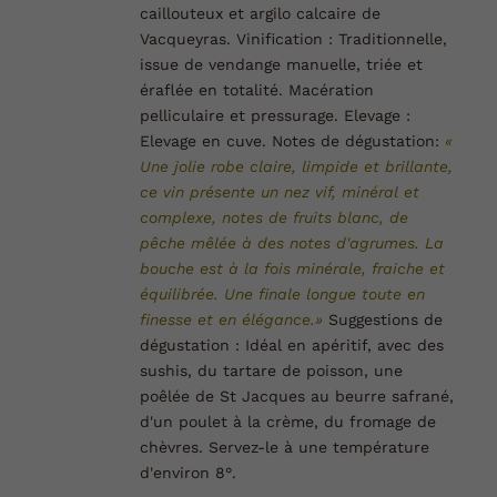
caillouteux et argilo calcaire de
Vacqueyras.
Vinification :
Traditionnelle,
issue de vendange manuelle, triée et
éraflée en totalité. Macération
pelliculaire et pressurage.
Elevage :
Elevage en cuve.
Notes de dégustation:
«
Une jolie robe claire, limpide et brillante,
ce vin présente un nez vif, minéral et
complexe, notes de fruits blanc, de
pêche mêlée à des notes d'agrumes. La
bouche est à la fois minérale, fraiche et
équilibrée. Une finale longue toute en
finesse et en élégance.»
Suggestions de
dégustation :
Idéal en apéritif, avec des
sushis, du tartare de poisson, une
poêlée de St Jacques au beurre safrané,
d'un poulet à la crème, du fromage de
chèvres. Servez-le à une température
d'environ 8°.