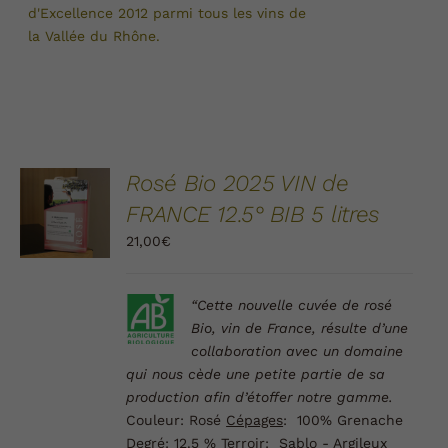
d'Excellence 2012 parmi tous les vins de
la Vallée du
Rhône.
AJOUTER
Rosé Bio 2025 VIN de
AU
FRANCE 12.5° BIB 5 litres
PANIER
/
21,00
€
DÉTAILS
“Cette nouvelle cuvée de
rosé
Bio
, vin de France, résulte d’une
collaboration avec un domaine
qui nous cède une petite partie de sa
production afin d’étoffer notre gamme.
Couleur
: Rosé
Cépages
: 100% Grenache
Degré:
12.5 %
Terroir
: Sablo - Argileux