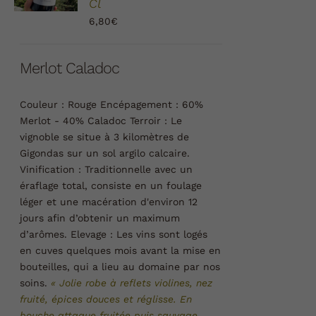
cl
DÉTAILS
6,80
€
Merlot Caladoc
Couleur :
Rouge
Encépagement :
60%
Merlot - 40% Caladoc
Terroir :
Le
vignoble se situe à 3 kilomètres de
Gigondas sur un sol argilo calcaire.
Vinification :
Traditionnelle avec un
éraflage total, consiste en un foulage
léger et une macération d'environ 12
jours afin d’obtenir un maximum
d’arômes.
Elevage :
Les vins sont logés
en cuves quelques mois avant la mise en
bouteilles, qui a lieu au domaine par nos
soins.
« Jolie robe à reflets violines, nez
fruité, épices douces et réglisse. En
bouche attaque fruitée puis sauvage.