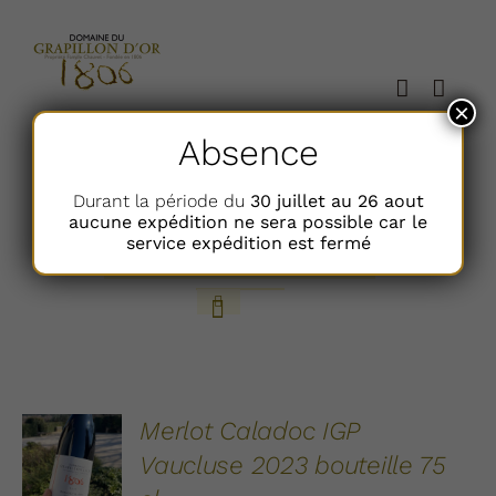
Passer
au
contenu
×
Absence
Trier par
Prix
Durant la période du
30 juillet au 26 aout
aucune expédition ne sera possible car le
service expédition est fermé
Afficher
24 Articles
AJOUTER
Merlot Caladoc IGP
AU
Vaucluse 2023 bouteille 75
PANIER
/