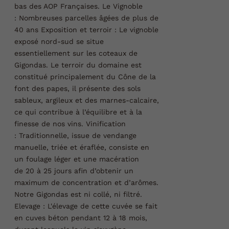
bas des AOP Françaises.
Le Vignoble
:
Nombreuses parcelles âgées de plus de
40 ans
Exposition et terroir :
Le vignoble
exposé nord-sud se situe
essentiellement sur les coteaux de
Gigondas. Le terroir du domaine est
constitué principalement du Cône de la
font des papes, il présente des sols
sableux, argileux et des marnes-calcaire,
ce qui contribue à l’équilibre et à la
finesse de nos vins.
Vinification
:
Traditionnelle, issue de vendange
manuelle, triée et éraflée, consiste en
un foulage léger et une macération
de 20 à 25 jours afin d’obtenir un
maximum de concentration et d’arômes.
Notre Gigondas est ni collé, ni filtré.
Elevage :
L'élevage de cette cuvée se fait
en cuves béton pendant 12 à 18 mois,