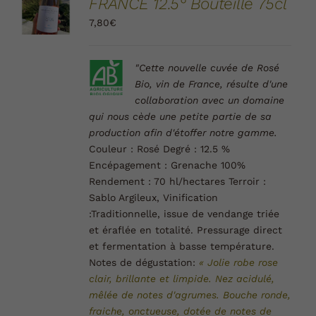
FRANCE 12.5° Bouteille 75cl
PANIER
/
7,80
€
DÉTAILS
"Cette nouvelle cuvée de Rosé
Bio, vin de France, résulte d'une
collaboration avec un domaine
qui nous cède une petite partie de sa
production afin d'étoffer notre gamme.
Couleur :
Rosé
Degré :
12.5 %
Encépagement :
Grenache 100%
Rendement :
70 hl/hectares
Terroir :
Sablo Argileux,
Vinification
:
Traditionnelle, issue de vendange triée
et éraflée en totalité. Pressurage direct
et fermentation à basse température.
Notes de dégustation:
« Jolie robe rose
clair, brillante et limpide. Nez acidulé,
mêlée de notes d'agrumes. Bouche ronde,
fraiche, onctueuse, dotée de notes de