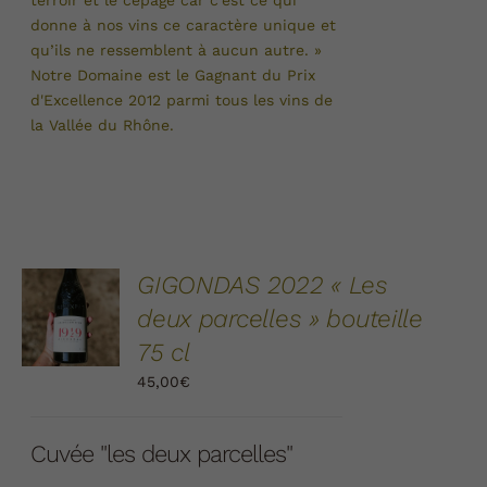
terroir et le cépage car c’est ce qui
donne à nos vins ce caractère unique et
qu’ils ne ressemblent à aucun autre. »
Notre Domaine est le Gagnant du Prix
d'Excellence 2012 parmi tous les vins de
la Vallée du
Rhône.
AJOUTER
GIGONDAS 2022 « Les
AU
deux parcelles » bouteille
PANIER
/
75 cl
DÉTAILS
45,00
€
Cuvée "les deux parcelles"