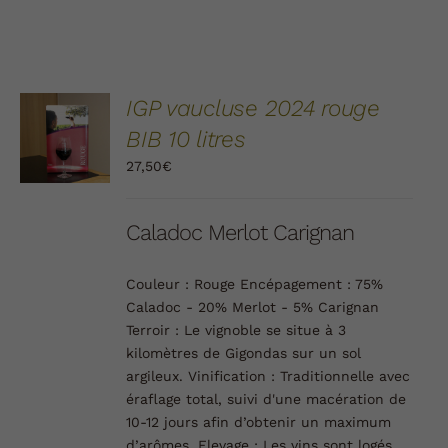
AJOUTER
IGP vaucluse 2024 rouge
AU
BIB 10 litres
PANIER
/
27,50
€
DÉTAILS
Caladoc Merlot Carignan
Couleur :
Rouge
Encépagement :
75%
Caladoc - 20% Merlot - 5% Carignan
Terroir :
Le vignoble se situe à 3
kilomètres de Gigondas sur un sol
argileux.
Vinification :
Traditionnelle avec
éraflage total, suivi d'une macération de
10-12 jours afin d’obtenir un maximum
d’arômes.
Elevage :
Les vins sont logés