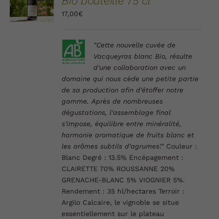
Bio bouteille 75 cl
PANIER
/
17,00
€
DÉTAILS
"Cette nouvelle cuvée de
Vacqueyras blanc Bio, résulte
d'une collaboration avec un
domaine qui nous cède une petite partie
de sa production afin d'étoffer notre
gamme.
Après de nombreuses
dégustations, l'assemblage final
s'impose, équilibre entre minéralité,
harmonie aromatique de fruits blanc et
les arômes subtils d'agrumes'."
Couleur :
Blanc
Degré :
13.5%
Encépagement :
CLAIRETTE 70% ROUSSANNE 20%
GRENACHE-BLANC 5% VIOGNIER 5%.
Rendement :
35 hl/hectares
Terroir :
Argilo Calcaire, le vignoble se situe
essentiellement sur le plateau