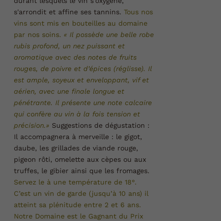
durant lesquels le vin s'oxygène,
s'arrondit et affine ses tannins.
Tous nos
vins sont mis en bouteilles au domaine
par nos soins.
« Il possède une belle robe
rubis profond, un nez puissant et
aromatique avec des notes de fruits
rouges, de poivre et d’épices (réglisse). Il
est ample, soyeux et enveloppant, vif et
aérien, avec une finale longue et
pénétrante. Il présente une note calcaire
qui confère au vin à la fois tension et
précision.»
Suggestions de dégustation :
Il accompagnera à merveille : le gigot,
daube, les grillades de viande rouge,
pigeon rôti, omelette aux cèpes ou aux
truffes, le gibier ainsi que les fromages.
Servez le à une température de 18°.
C’est un vin de garde (jusqu’à 10 ans) il
atteint sa plénitude entre 2 et 6 ans.
Notre Domaine est le Gagnant du Prix