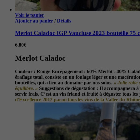
Voir le panier
Ajouter au panier
/
Détails
Merlot Caladoc IGP Vaucluse 2023 bouteille 75 c
6,80
€
Merlot Caladoc
Couleur :
Rouge
Encépagement :
60% Merlot - 40% Cala
éraflage total, consiste en un foulage léger et une macéra
bouteilles, qui a lieu au domaine par nos soins.
« Jolie robe 
équilibre. »
Suggestions de dégustation :
Il accompagnera à me
servir frais. C’est un vin friand et fruité à déguster tous le
d'Excellence 2012 parmi tous les vins de la Vallée du
Rhône