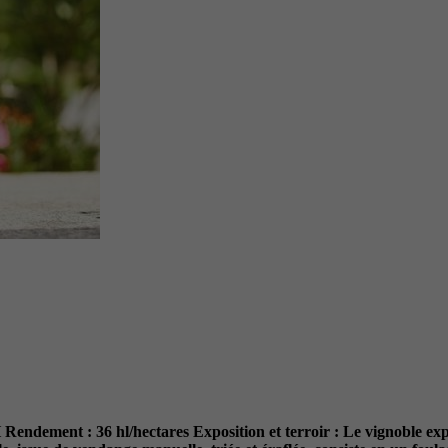
H
Rendement :
36 hl/hectares
Exposition et terroir :
Le vignoble expo