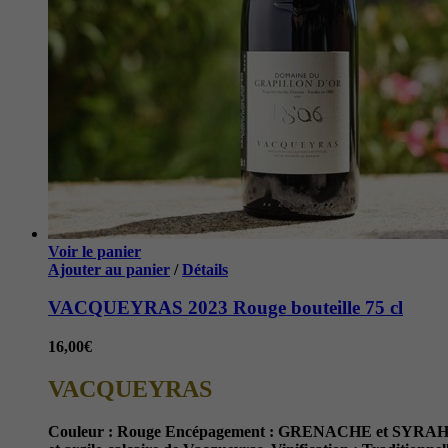
Voir le panier
Ajouter au panier
/
Détails
VACQUEYRAS 2023 Rouge bouteille 75 cl
16,00
€
VACQUEYRAS
Couleur :
Rouge
Encépagement :
GRENACHE et SYRA