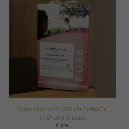
AJOUTER AU PANIER
DÉTAILS
/
Rosé Bio 2025 VIN de FRANCE
12.5° BIB 5 litres
21,00
€