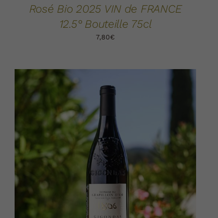
Rosé Bio 2025 VIN de FRANCE
12.5° Bouteille 75cl
7,80
€
AJOUTER AU PANIER
DÉTAILS
/