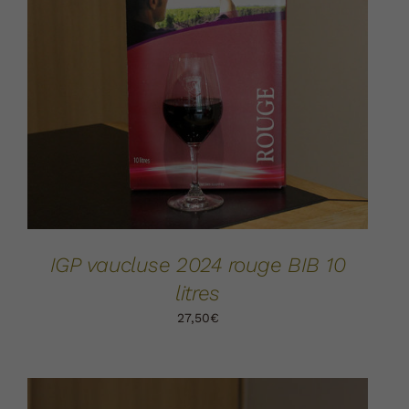
AJOUTER AU PANIER
DÉTAILS
/
IGP vaucluse 2024 rouge BIB 10
litres
27,50
€