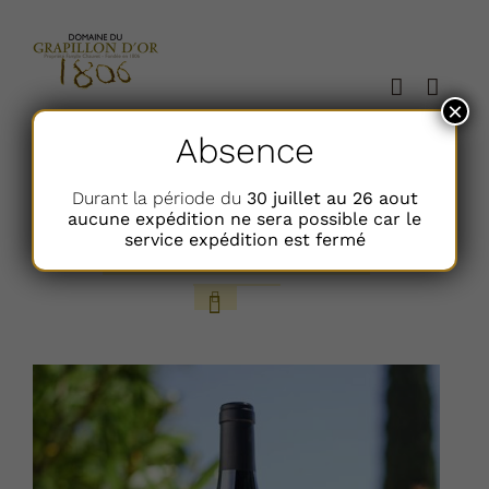
Passer
au
contenu
×
Absence
Trier par
Classement
Durant la période du
30 juillet au 26 aout
aucune expédition ne sera possible car le
service expédition est fermé
Afficher
12 Articles