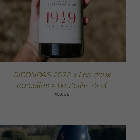
GIGONDAS 2022 « Les deux
parcelles » bouteille 75 cl
45,00
€