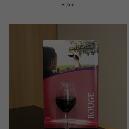
29,50
€
AJOUTER AU PANIER
DÉTAILS
/