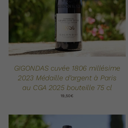
GIGONDAS cuvée 1806 millésime
2023 Médaille d’argent à Paris
au CGA 2025 bouteille 75 cl
19,50
€