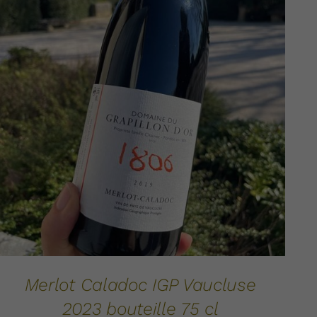
AJOUTER AU PANIER
DÉTAILS
/
Merlot Caladoc IGP Vaucluse
2023 bouteille 75 cl