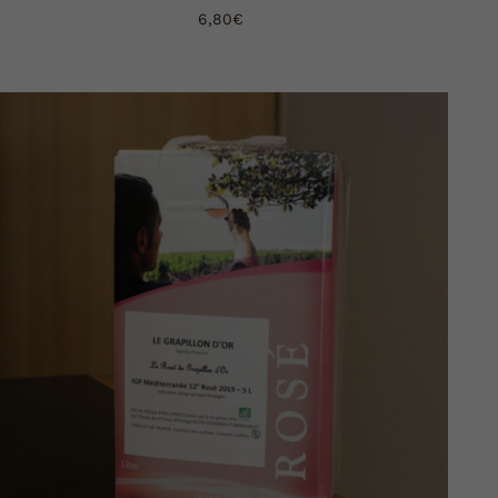
6,80
€
AJOUTER AU PANIER
DÉTAILS
/