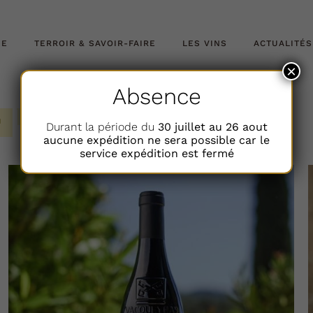
NE
TERROIR & SAVOIR-FAIRE
LES VINS
ACTUALITÉS
×
Absence
Durant la période du
30 juillet au 26 aout
aucune expédition ne sera possible car le
service expédition est fermé
AJOUTER AU PANIER
DÉTAILS
/