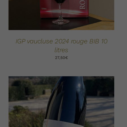
IGP vaucluse 2024 rouge BIB 10
litres
27,50
€