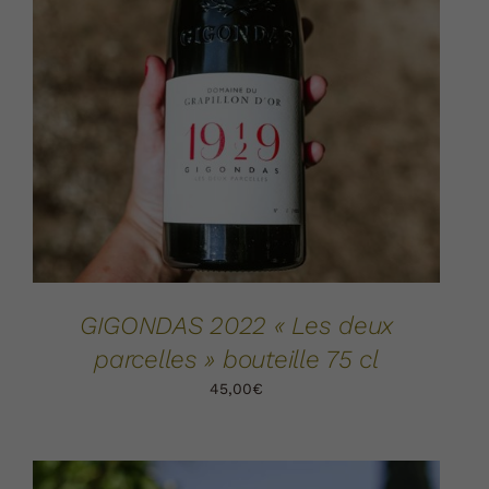
AJOUTER AU PANIER
DÉTAILS
/
GIGONDAS 2022 « Les deux
parcelles » bouteille 75 cl
45,00
€