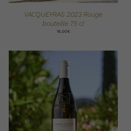
VACQUEYRAS 2023 Rouge
bouteille 75 cl
16,00
€
AJOUTER AU PANIER
DÉTAILS
/