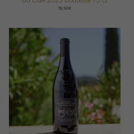
au CGA 2025 bouteille 75 cl
19,50
€
AJOUTER AU PANIER
DÉTAILS
/